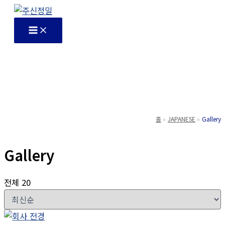
콘
텐
츠
로
건
너
뛰
기
홈
JAPANESE
Gallery
Gallery
전체 20