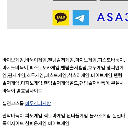
바이브게임,바둑이게임,팬텀솔저게임,마지노게임,피스토바둑이,
마지노바둑이,피스토포카게임,팬텀솔저횰덤,호두게임,챔피언게
임,펀치게임,호두게임,피스토게임,삭스리게임,바이브게임,팬텀
솔저게임,마지노게임.팬텀솔저게임골드,팬텀솔저바둑이 무설치
바둑이 홀호덤사이트
실전고스톱
바두깅피시방
원탁바둑이 파도게임 적토마게임 원더풀게임 불사조게임 실전바
둑이사이트 참피온게임 바이브게임