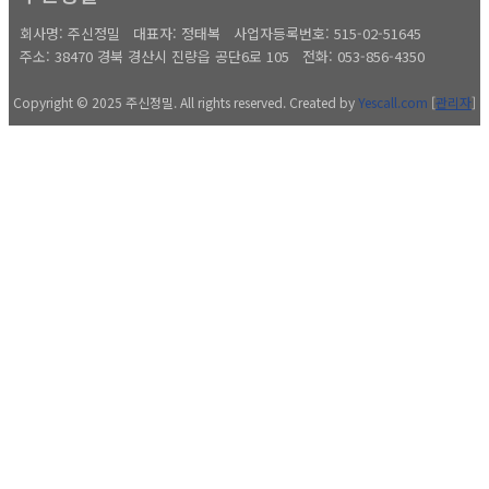
회사명: 주신정밀 대표자: 정태복
사업자등록번호:
515-02-51645
주소: 38470 경북 경산시 진량읍 공단6로 105
전화:
053-856-4350
Copyright © 2025 주신정밀. All rights reserved.
Created by
Yescall.com
[
관리자
]