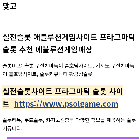
맞고
실전슬롯 애블루션게임사이트 프라그마틱
슬롯 추천 에블루션게임매장
슬롯버프: 슬롯 무설치바둑이 홀호덤사이트, 캬지노 무설치바둑
이 홀호덤사이트, 슬롯커뮤니티 황금성슬롯
실전슬롯사이트 프라그마틱 슬롯 사이
트
https://www.psolgame.com
슬롯리뷰, 무료슬롯, 캬지노검증등 다양한 정보를 제공하는 슬롯
커뮤니티.