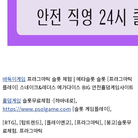
바둑이게임
프라그마틱 슬롯 체험 | 메타슬롯 슬롯 [프라그마틱
플레이] 스네이크&레더스 메가다이스 BIG 안전횰덤게임사이트
횰덤게임
슬롯무료체험 ·[하바네로],
https://www.psolgame.com
[슬롯 게임플레이],
[RTG], [탑트렌드], [플레이앤고], [프라그마틱], [붕고]슬롯무
료체험. 프라그마틱