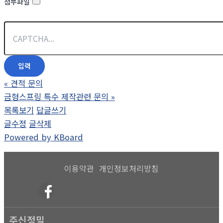
첨부파일
«
견적 문의
금형스프링 특수 제작관련 문의
»
목록보기
답글쓰기
글수정
글삭제
Powered by KBoard
이용약관
개인정보처리방침
주신정밀