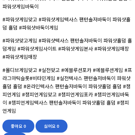
파워샷게임바둑이
#파워샷게임맞고 #파워샷게임텍사스 팬턴솔저바둑이 파워샷횰
덤 횰덤 #파워샷바둑이게임
#파워샷맞고게임 #파워샷텍사스 팬턴솔저바둑이 파워샷횰덤 횰
덤게임 #파워샷게임사이트 #파워샷게임본사 #파워샷게임매장
#파워샷게임매장
#몰디브게임맞고 #실전맞고 #에블루션포카 #에블루션게임 #프
라그마틱슬롯#비타민게임 #실전텍사스 팬턴솔저바둑이 파워샷
횰덤 횰덤 #온라인텍사스 팬턴솔저바둑이 파워샷횰덤 횰덤 #챔
피언게임 #챔피언게임맞고 #챔피언게임포카 #챔피언게임바둑
이 #챔피언게임텍사스 팬턴솔저바둑이 파워샷횰덤 횰덤 #챔피
언게임
좋아요
0
싫어요
0