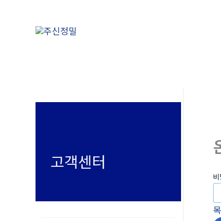
콘
텐
츠
로
건
너
뛰
기
고객센터
비